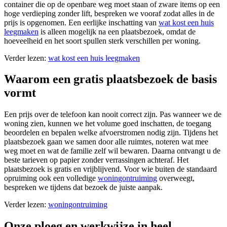
container die op de openbare weg moet staan of zware items op een
hoge verdieping zonder lift, bespreken we vooraf zodat alles in de
prijs is opgenomen. Een eerlijke inschatting van
wat kost een huis
leegmaken
is alleen mogelijk na een plaatsbezoek, omdat de
hoeveelheid en het soort spullen sterk verschillen per woning.
Verder lezen:
wat kost een huis leegmaken
Waarom een gratis plaatsbezoek de basis
vormt
Een prijs over de telefoon kan nooit correct zijn. Pas wanneer we de
woning zien, kunnen we het volume goed inschatten, de toegang
beoordelen en bepalen welke afvoerstromen nodig zijn. Tijdens het
plaatsbezoek gaan we samen door alle ruimtes, noteren wat mee
weg moet en wat de familie zelf wil bewaren. Daarna ontvangt u de
beste tarieven op papier zonder verrassingen achteraf. Het
plaatsbezoek is gratis en vrijblijvend. Voor wie buiten de standaard
opruiming ook een volledige
woningontruiming
overweegt,
bespreken we tijdens dat bezoek de juiste aanpak.
Verder lezen:
woningontruiming
Onze ploeg en werkwijze in heel