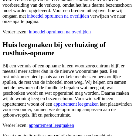
voorbereiding van de verkoop, omdat het huis daarna bezemschoon
moet worden opgeleverd. Voor een bredere uitleg over hoe wij
omgaan met
inboedel opruimen na overlijden
verwijzen we naar
onze aparte pagina.
Verder lezen:
inboedel opruimen na overlijden
Huis leegmaken bij verhuizing of
rusthuis-opname
Bij een verhuis of een opname in een woonzorgcentrum blijft er
meestal meer achter dan in de nieuwe woonruimte past. Een
rusthuiskamer biedt plaats aan enkele meubels en persoonlijke
spullen, de rest van de inboedel moet weg. Wij helpen om samen
met de bewoner of de familie te bepalen wat meegaat, wat
geschonken wordt en wat opgeruimd mag worden. Daarna maken
wij de woning leeg en bezemschoon. Voor wie zelf in een
appartement woont of een
appartement leegmaken
laat plaatsvinden
voor een ouder, kunnen we de opruiming aanpassen aan de
gebouwregels, lift en parkeerruimte.
Verder lezen:
appartement leegmaken
Vraag uw gratis prijsaanvraag of stuur ons een bericht via