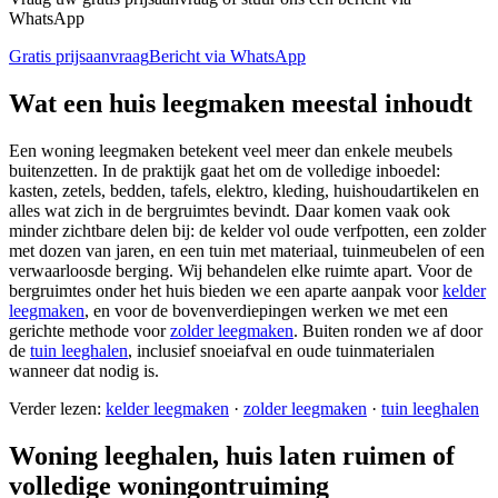
WhatsApp
Gratis prijsaanvraag
Bericht via WhatsApp
Wat een huis leegmaken meestal inhoudt
Een woning leegmaken betekent veel meer dan enkele meubels
buitenzetten. In de praktijk gaat het om de volledige inboedel:
kasten, zetels, bedden, tafels, elektro, kleding, huishoudartikelen en
alles wat zich in de bergruimtes bevindt. Daar komen vaak ook
minder zichtbare delen bij: de kelder vol oude verfpotten, een zolder
met dozen van jaren, en een tuin met materiaal, tuinmeubelen of een
verwaarloosde berging. Wij behandelen elke ruimte apart. Voor de
bergruimtes onder het huis bieden we een aparte aanpak voor
kelder
leegmaken
, en voor de bovenverdiepingen werken we met een
gerichte methode voor
zolder leegmaken
. Buiten ronden we af door
de
tuin leeghalen
, inclusief snoeiafval en oude tuinmaterialen
wanneer dat nodig is.
Verder lezen:
kelder leegmaken
·
zolder leegmaken
·
tuin leeghalen
Woning leeghalen, huis laten ruimen of
volledige woningontruiming