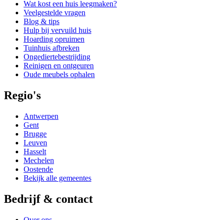
Wat kost een huis leegmaken?
Veelgestelde vragen
Blog & tips
Hulp bij vervuild huis
Hoarding opruimen
Tuinhuis afbreken
Ongediertebestrijding
Reinigen en ontgeuren
Oude meubels ophalen
Regio's
Antwerpen
Gent
Brugge
Leuven
Hasselt
Mechelen
Oostende
Bekijk alle gemeentes
Bedrijf & contact
Over ons