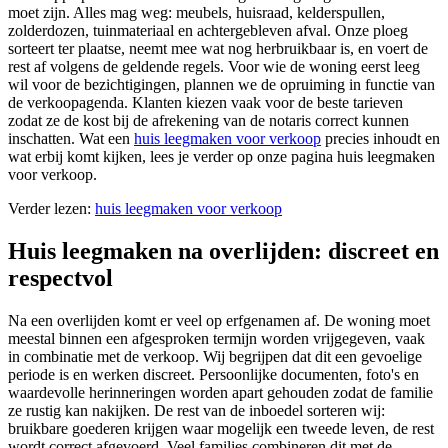
moet zijn. Alles mag weg: meubels, huisraad, kelderspullen,
zolderdozen, tuinmateriaal en achtergebleven afval. Onze ploeg
sorteert ter plaatse, neemt mee wat nog herbruikbaar is, en voert de
rest af volgens de geldende regels. Voor wie de woning eerst leeg
wil voor de bezichtigingen, plannen we de opruiming in functie van
de verkoopagenda. Klanten kiezen vaak voor de beste tarieven
zodat ze de kost bij de afrekening van de notaris correct kunnen
inschatten. Wat een
huis leegmaken voor verkoop
precies inhoudt en
wat erbij komt kijken, lees je verder op onze pagina
huis leegmaken
voor verkoop
.
Verder lezen:
huis leegmaken voor verkoop
Huis leegmaken na overlijden: discreet en
respectvol
Na een overlijden komt er veel op erfgenamen af. De woning moet
meestal binnen een afgesproken termijn worden vrijgegeven, vaak
in combinatie met de verkoop. Wij begrijpen dat dit een gevoelige
periode is en werken discreet. Persoonlijke documenten, foto's en
waardevolle herinneringen worden apart gehouden zodat de familie
ze rustig kan nakijken. De rest van de inboedel sorteren wij:
bruikbare goederen krijgen waar mogelijk een tweede leven, de rest
wordt correct afgevoerd. Veel families combineren dit met de