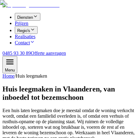
Diensten
Prijzen
Regio's
Realisaties
Contact
0485 93 30 89
Offerte aanvragen
Menu
Home
/
Huis leegmaken
Huis leegmaken in Vlaanderen, van
inboedel tot bezemschoon
Een huis laten leegmaken doe je meestal omdat de woning verkocht
wordt, omdat een familielid overleden is, of omdat een verhuis of
rusthuis-opname op de planning staat. Wij ruimen de volledige
inboedel op, sorteren wat nog bruikbaar is, voeren de rest af en
leveren de woning bezemschoon op. Werkzaam in heel Vlaanderen,