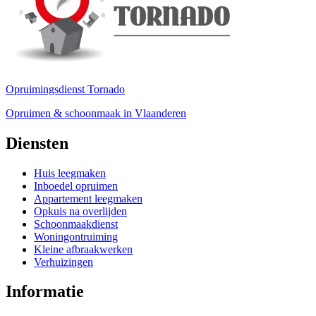
Opruimingsdienst Tornado
Opruimen & schoonmaak in Vlaanderen
Diensten
Huis leegmaken
Inboedel opruimen
Appartement leegmaken
Opkuis na overlijden
Schoonmaakdienst
Woningontruiming
Kleine afbraakwerken
Verhuizingen
Informatie