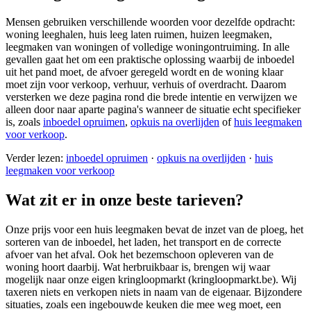
Mensen gebruiken verschillende woorden voor dezelfde opdracht:
woning leeghalen, huis leeg laten ruimen, huizen leegmaken,
leegmaken van woningen of volledige woningontruiming. In alle
gevallen gaat het om een praktische oplossing waarbij de inboedel
uit het pand moet, de afvoer geregeld wordt en de woning klaar
moet zijn voor verkoop, verhuur, verhuis of overdracht. Daarom
versterken we deze pagina rond die brede intentie en verwijzen we
alleen door naar aparte pagina's wanneer de situatie echt specifieker
is, zoals
inboedel opruimen
,
opkuis na overlijden
of
huis leegmaken
voor verkoop
.
Verder lezen:
inboedel opruimen
·
opkuis na overlijden
·
huis
leegmaken voor verkoop
Wat zit er in onze beste tarieven?
Onze prijs voor een huis leegmaken bevat de inzet van de ploeg, het
sorteren van de inboedel, het laden, het transport en de correcte
afvoer van het afval. Ook het bezemschoon opleveren van de
woning hoort daarbij. Wat herbruikbaar is, brengen wij waar
mogelijk naar onze eigen kringloopmarkt (kringloopmarkt.be). Wij
taxeren niets en verkopen niets in naam van de eigenaar. Bijzondere
situaties, zoals een ingebouwde keuken die mee weg moet, een