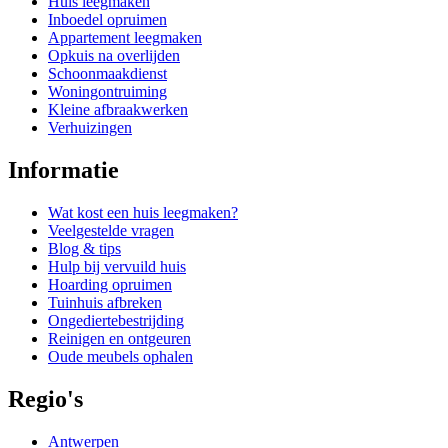
Huis leegmaken
Inboedel opruimen
Appartement leegmaken
Opkuis na overlijden
Schoonmaakdienst
Woningontruiming
Kleine afbraakwerken
Verhuizingen
Informatie
Wat kost een huis leegmaken?
Veelgestelde vragen
Blog & tips
Hulp bij vervuild huis
Hoarding opruimen
Tuinhuis afbreken
Ongediertebestrijding
Reinigen en ontgeuren
Oude meubels ophalen
Regio's
Antwerpen