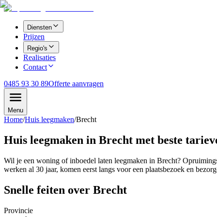
Diensten
Prijzen
Regio's
Realisaties
Contact
0485 93 30 89
Offerte aanvragen
Menu
Home
/
Huis leegmaken
/
Brecht
Huis leegmaken in Brecht met beste tariev
Wil je een woning of inboedel laten leegmaken in Brecht? Opruimingsd
werken al 30 jaar, komen eerst langs voor een plaatsbezoek en bezorge
Snelle feiten over
Brecht
Provincie