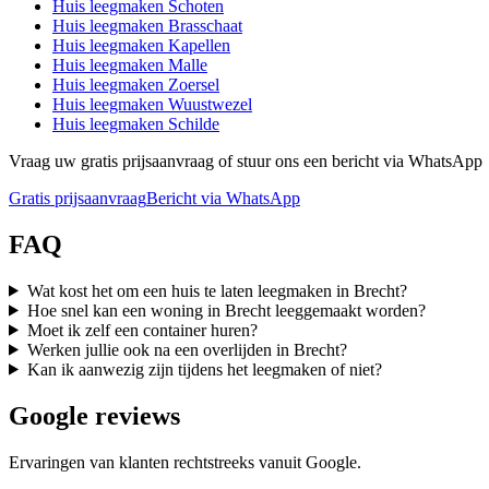
Huis leegmaken
Schoten
Huis leegmaken
Brasschaat
Huis leegmaken
Kapellen
Huis leegmaken
Malle
Huis leegmaken
Zoersel
Huis leegmaken
Wuustwezel
Huis leegmaken
Schilde
Vraag uw gratis prijsaanvraag of stuur ons een bericht via WhatsApp
Gratis prijsaanvraag
Bericht via WhatsApp
FAQ
Wat kost het om een huis te laten leegmaken in Brecht?
Hoe snel kan een woning in Brecht leeggemaakt worden?
Moet ik zelf een container huren?
Werken jullie ook na een overlijden in Brecht?
Kan ik aanwezig zijn tijdens het leegmaken of niet?
Google reviews
Ervaringen van klanten rechtstreeks vanuit Google.