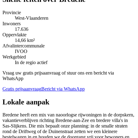
Provincie
West-Vlaanderen
Inwoners
17.636
Oppervlakte
14,66 km²
Afvalintercommunale
IVOO
Werkgebied
In de regio actief
Vraag uw gratis prijsaanvraag of stuur ons een bericht via
WhatsApp
Gratis prijsaanvraag
Bericht via WhatsApp
Lokale aanpak
Bredene heeft een mix van naoorlogse rijwoningen in de dorpskern,
vakantieverblijven richting Bredene-aan-Zee en bredere villa's in
Sas-Slijkens. Die mix bepaalt onze planning: in de smalle straten
rond de Driftweg of de Duinenstraat zetten we een kleinere
bestelwagen in en houden we de doorgang vrij voor bewoners en