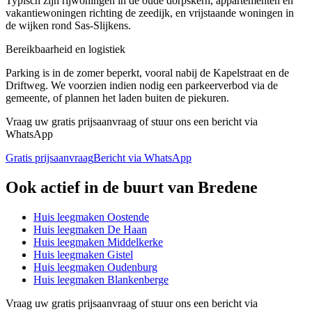
Typisch zijn rijwoningen in de oude dorpskern, appartementen en
vakantiewoningen richting de zeedijk, en vrijstaande woningen in
de wijken rond Sas-Slijkens.
Bereikbaarheid en logistiek
Parking is in de zomer beperkt, vooral nabij de Kapelstraat en de
Driftweg. We voorzien indien nodig een parkeerverbod via de
gemeente, of plannen het laden buiten de piekuren.
Vraag uw gratis prijsaanvraag of stuur ons een bericht via
WhatsApp
Gratis prijsaanvraag
Bericht via WhatsApp
Ook actief in de buurt van
Bredene
Huis leegmaken
Oostende
Huis leegmaken
De Haan
Huis leegmaken
Middelkerke
Huis leegmaken
Gistel
Huis leegmaken
Oudenburg
Huis leegmaken
Blankenberge
Vraag uw gratis prijsaanvraag of stuur ons een bericht via