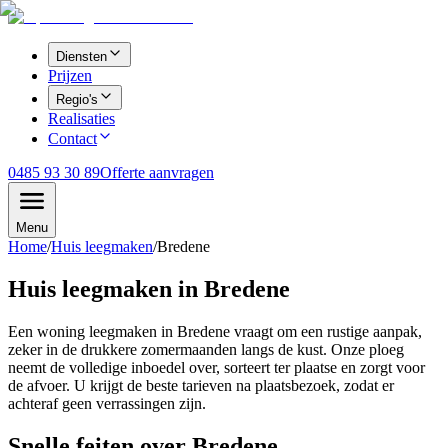
Diensten
Prijzen
Regio's
Realisaties
Contact
0485 93 30 89
Offerte aanvragen
Menu
Home
/
Huis leegmaken
/
Bredene
Huis leegmaken in Bredene
Een woning leegmaken in Bredene vraagt om een rustige aanpak,
zeker in de drukkere zomermaanden langs de kust. Onze ploeg
neemt de volledige inboedel over, sorteert ter plaatse en zorgt voor
de afvoer. U krijgt de beste tarieven na plaatsbezoek, zodat er
achteraf geen verrassingen zijn.
Snelle feiten over
Bredene