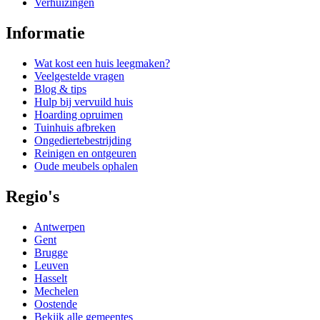
Verhuizingen
Informatie
Wat kost een huis leegmaken?
Veelgestelde vragen
Blog & tips
Hulp bij vervuild huis
Hoarding opruimen
Tuinhuis afbreken
Ongediertebestrijding
Reinigen en ontgeuren
Oude meubels ophalen
Regio's
Antwerpen
Gent
Brugge
Leuven
Hasselt
Mechelen
Oostende
Bekijk alle gemeentes