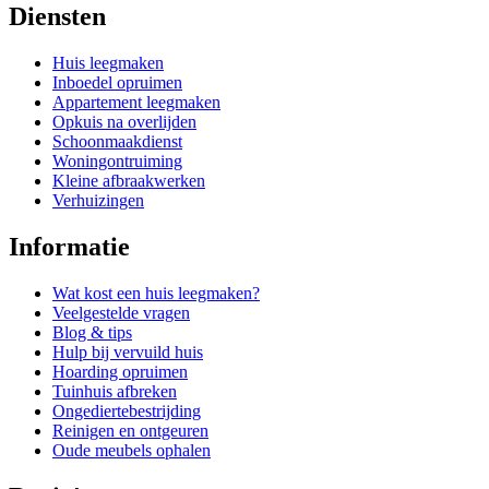
Diensten
Huis leegmaken
Inboedel opruimen
Appartement leegmaken
Opkuis na overlijden
Schoonmaakdienst
Woningontruiming
Kleine afbraakwerken
Verhuizingen
Informatie
Wat kost een huis leegmaken?
Veelgestelde vragen
Blog & tips
Hulp bij vervuild huis
Hoarding opruimen
Tuinhuis afbreken
Ongediertebestrijding
Reinigen en ontgeuren
Oude meubels ophalen