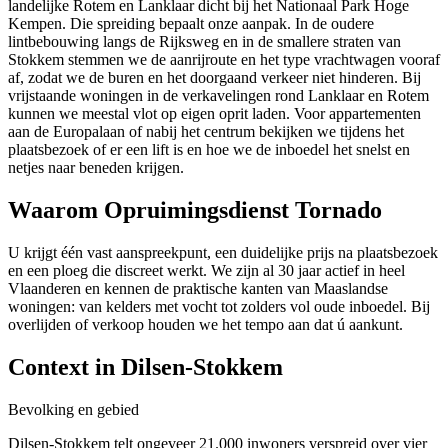
landelijke Rotem en Lanklaar dicht bij het Nationaal Park Hoge
Kempen. Die spreiding bepaalt onze aanpak. In de oudere
lintbebouwing langs de Rijksweg en in de smallere straten van
Stokkem stemmen we de aanrijroute en het type vrachtwagen vooraf
af, zodat we de buren en het doorgaand verkeer niet hinderen. Bij
vrijstaande woningen in de verkavelingen rond Lanklaar en Rotem
kunnen we meestal vlot op eigen oprit laden. Voor appartementen
aan de Europalaan of nabij het centrum bekijken we tijdens het
plaatsbezoek of er een lift is en hoe we de inboedel het snelst en
netjes naar beneden krijgen.
Waarom Opruimingsdienst Tornado
U krijgt één vast aanspreekpunt, een duidelijke prijs na plaatsbezoek
en een ploeg die discreet werkt. We zijn al 30 jaar actief in heel
Vlaanderen en kennen de praktische kanten van Maaslandse
woningen: van kelders met vocht tot zolders vol oude inboedel. Bij
overlijden of verkoop houden we het tempo aan dat ú aankunt.
Context in
Dilsen-Stokkem
Bevolking en gebied
Dilsen-Stokkem telt ongeveer 21.000 inwoners verspreid over vier