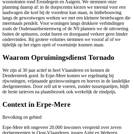
woonstraten rond Erondegem en Aaigem. We stemmen onze
planning daarop af: in de dorpscentra kiezen we meestal voor een
laadwagen die kort bij de voordeur kan staan, in lintbebouwing
langs de gewestwegen werken we met een kleinere bestelwagen die
meermaals pendelt. Voor woningen langs drukkere verbindingen
zoals de Oudenaardsesteenweg of de N9 plannen we de uitvoering
buiten de spitsuren, zodat buren en doorgaand verkeer geen hinder
ondervinden. Bij grotere volumes stemmen we vooraf af of we
tijdelijk op het eigen oprit of voortuintje kunnen staan.
Waarom Opruimingsdienst Tornado
We zijn al 30 jaar actief in heel Vlaanderen en kennen de
Denderstreek goed. In Erpe-Mere komen we regelmatig bij
rijwoningen, vrijstaande gezinswoningen en hoeves in de landelijke
deelgemeenten. Door zelf uit te voeren, zonder tussenpartijen, blijft
de beste tarieven na plaatsbezoek ook werkelijk de eindprijs.
Context in
Erpe-Mere
Bevolking en gebied
Erpe-Mere telt ongeveer 20.000 inwoners verspreid over zeven
deelgemeenten in Oost-Vlaanderen, tussen Aalst en Wetteren.