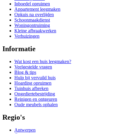
Inboedel opruimen
Appartement leegmaken
Opkuis na overlijden
Schoonmaakdienst
Woningontruiming
Kleine afbraakwerken
Verhuizingen
Informatie
Wat kost een huis leegmaken?
Veelgestelde vragen
Blog & tips
Hulp bij vervuild huis
Hoarding opruimen
Tuinhuis afbreken
Ongediertebestrijding
Reinigen en ontgeuren
Oude meubels ophalen
Regio's
Antwerpen