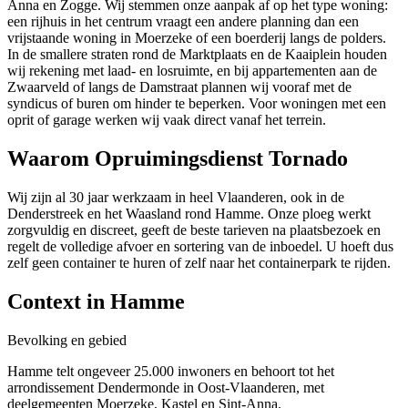
Anna en Zogge. Wij stemmen onze aanpak af op het type woning:
een rijhuis in het centrum vraagt een andere planning dan een
vrijstaande woning in Moerzeke of een boerderij langs de polders.
In de smallere straten rond de Marktplaats en de Kaaiplein houden
wij rekening met laad- en losruimte, en bij appartementen aan de
Zwaarveld of langs de Damstraat plannen wij vooraf met de
syndicus of buren om hinder te beperken. Voor woningen met een
oprit of garage werken wij vaak direct vanaf het terrein.
Waarom Opruimingsdienst Tornado
Wij zijn al 30 jaar werkzaam in heel Vlaanderen, ook in de
Denderstreek en het Waasland rond Hamme. Onze ploeg werkt
zorgvuldig en discreet, geeft de beste tarieven na plaatsbezoek en
regelt de volledige afvoer en sortering van de inboedel. U hoeft dus
zelf geen container te huren of zelf naar het containerpark te rijden.
Context in
Hamme
Bevolking en gebied
Hamme telt ongeveer 25.000 inwoners en behoort tot het
arrondissement Dendermonde in Oost-Vlaanderen, met
deelgemeenten Moerzeke, Kastel en Sint-Anna.