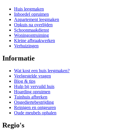
Huis leegmaken
Inboedel opruimen
Appartement leegmaken
Opkuis na overlijden
Schoonmaakdienst
Woningontruiming
Kleine afbraakwerken
Verhuizingen
Informatie
Wat kost een huis leegmaken?
Veelgestelde vragen
Blog & tips
Hulp bij vervuild huis
Hoarding opruimen
Tuinhuis afbreken
Ongediertebestrijding
Reinigen en ontgeuren
Oude meubels ophalen
Regio's