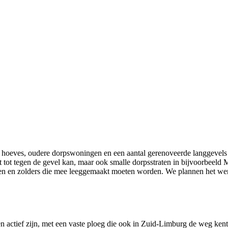
 hoeves, oudere dorpswoningen en een aantal gerenoveerde langgevels i
ot tot tegen de gevel kan, maar ook smalle dorpsstraten in bijvoorbe
n en zolders die mee leeggemaakt moeten worden. We plannen het werk 
 actief zijn, met een vaste ploeg die ook in Zuid-Limburg de weg kent.