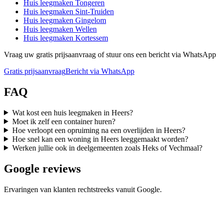
Huis leegmaken
Tongeren
Huis leegmaken
Sint-Truiden
Huis leegmaken
Gingelom
Huis leegmaken
Wellen
Huis leegmaken
Kortessem
Vraag uw gratis prijsaanvraag of stuur ons een bericht via WhatsApp
Gratis prijsaanvraag
Bericht via WhatsApp
FAQ
Wat kost een huis leegmaken in Heers?
Moet ik zelf een container huren?
Hoe verloopt een opruiming na een overlijden in Heers?
Hoe snel kan een woning in Heers leeggemaakt worden?
Werken jullie ook in deelgemeenten zoals Heks of Vechmaal?
Google reviews
Ervaringen van klanten rechtstreeks vanuit Google.