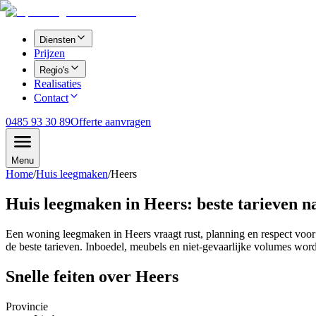
Diensten
Prijzen
Regio's
Realisaties
Contact
0485 93 30 89
Offerte aanvragen
Menu
Home
/
Huis leegmaken
/
Heers
Huis leegmaken in Heers: beste tarieven n
Een woning leegmaken in Heers vraagt rust, planning en respect voor
de beste tarieven. Inboedel, meubels en niet-gevaarlijke volumes wor
Snelle feiten over
Heers
Provincie