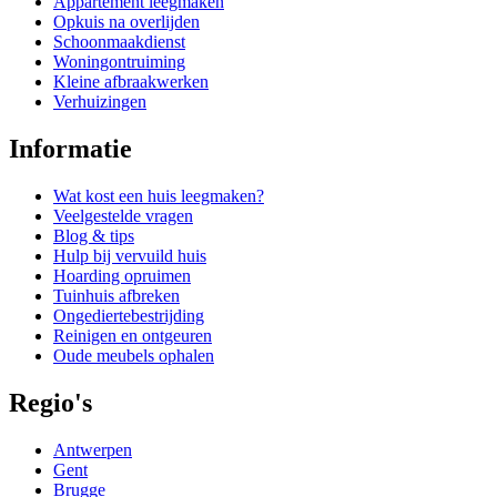
Appartement leegmaken
Opkuis na overlijden
Schoonmaakdienst
Woningontruiming
Kleine afbraakwerken
Verhuizingen
Informatie
Wat kost een huis leegmaken?
Veelgestelde vragen
Blog & tips
Hulp bij vervuild huis
Hoarding opruimen
Tuinhuis afbreken
Ongediertebestrijding
Reinigen en ontgeuren
Oude meubels ophalen
Regio's
Antwerpen
Gent
Brugge