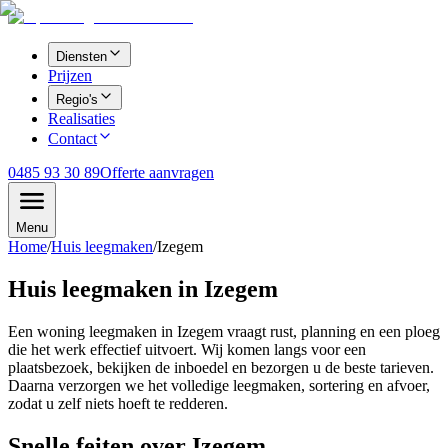
Diensten
Prijzen
Regio's
Realisaties
Contact
0485 93 30 89
Offerte aanvragen
Menu
Home
/
Huis leegmaken
/
Izegem
Huis leegmaken in Izegem
Een woning leegmaken in Izegem vraagt rust, planning en een ploeg
die het werk effectief uitvoert. Wij komen langs voor een
plaatsbezoek, bekijken de inboedel en bezorgen u de beste tarieven.
Daarna verzorgen we het volledige leegmaken, sortering en afvoer,
zodat u zelf niets hoeft te redderen.
Snelle feiten over
Izegem