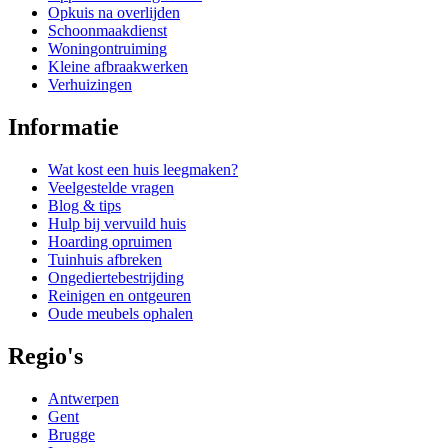
Opkuis na overlijden
Schoonmaakdienst
Woningontruiming
Kleine afbraakwerken
Verhuizingen
Informatie
Wat kost een huis leegmaken?
Veelgestelde vragen
Blog & tips
Hulp bij vervuild huis
Hoarding opruimen
Tuinhuis afbreken
Ongediertebestrijding
Reinigen en ontgeuren
Oude meubels ophalen
Regio's
Antwerpen
Gent
Brugge