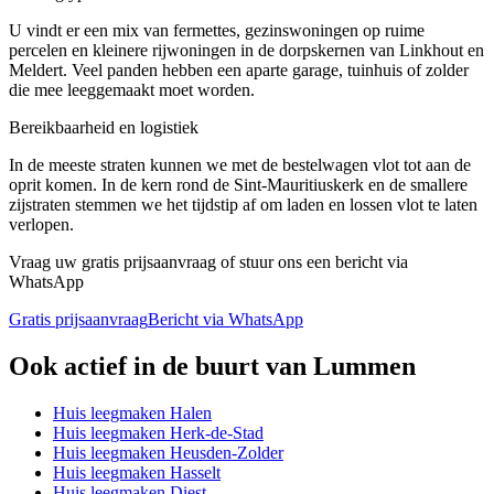
U vindt er een mix van fermettes, gezinswoningen op ruime
percelen en kleinere rijwoningen in de dorpskernen van Linkhout en
Meldert. Veel panden hebben een aparte garage, tuinhuis of zolder
die mee leeggemaakt moet worden.
Bereikbaarheid en logistiek
In de meeste straten kunnen we met de bestelwagen vlot tot aan de
oprit komen. In de kern rond de Sint-Mauritiuskerk en de smallere
zijstraten stemmen we het tijdstip af om laden en lossen vlot te laten
verlopen.
Vraag uw gratis prijsaanvraag of stuur ons een bericht via
WhatsApp
Gratis prijsaanvraag
Bericht via WhatsApp
Ook actief in de buurt van
Lummen
Huis leegmaken
Halen
Huis leegmaken
Herk-de-Stad
Huis leegmaken
Heusden-Zolder
Huis leegmaken
Hasselt
Huis leegmaken
Diest