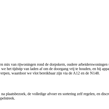
een mix van rijwoningen rond de dorpskern, oudere arbeiderswoningen 
 het tijdstip van laden af om de doorgang vrij te houden, en bij appart
werpen, waardoor we vlot bereikbaar zijn via de A12 en de N148.
 plaatsbezoek, de volledige afvoer en sortering zelf regelen, en discre
pelstreek.