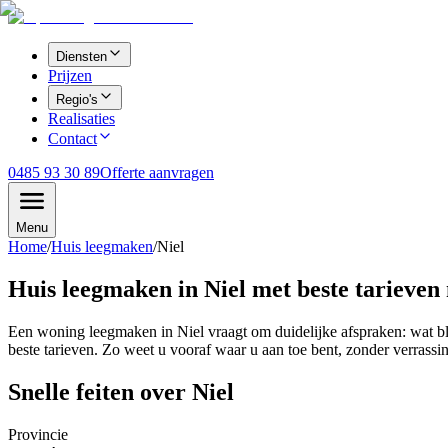
Diensten
Prijzen
Regio's
Realisaties
Contact
0485 93 30 89
Offerte aanvragen
Menu
Home
/
Huis leegmaken
/
Niel
Huis leegmaken in Niel met beste tarieven
Een woning leegmaken in Niel vraagt om duidelijke afspraken: wat bli
beste tarieven. Zo weet u vooraf waar u aan toe bent, zonder verrassi
Snelle feiten over
Niel
Provincie