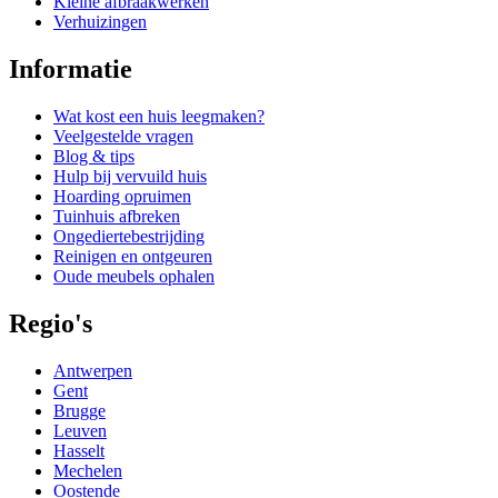
Kleine afbraakwerken
Verhuizingen
Informatie
Wat kost een huis leegmaken?
Veelgestelde vragen
Blog & tips
Hulp bij vervuild huis
Hoarding opruimen
Tuinhuis afbreken
Ongediertebestrijding
Reinigen en ontgeuren
Oude meubels ophalen
Regio's
Antwerpen
Gent
Brugge
Leuven
Hasselt
Mechelen
Oostende