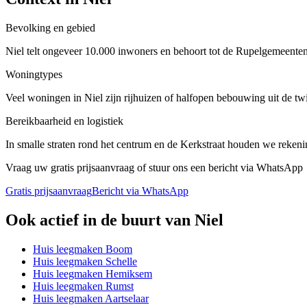
Bevolking en gebied
Niel telt ongeveer 10.000 inwoners en behoort tot de Rupelgemeente
Woningtypes
Veel woningen in Niel zijn rijhuizen of halfopen bebouwing uit de t
Bereikbaarheid en logistiek
In smalle straten rond het centrum en de Kerkstraat houden we reken
Vraag uw gratis prijsaanvraag of stuur ons een bericht via WhatsApp
Gratis prijsaanvraag
Bericht via WhatsApp
Ook actief in de buurt van
Niel
Huis leegmaken
Boom
Huis leegmaken
Schelle
Huis leegmaken
Hemiksem
Huis leegmaken
Rumst
Huis leegmaken
Aartselaar