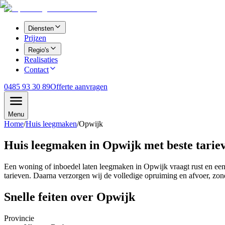
Diensten
Prijzen
Regio's
Realisaties
Contact
0485 93 30 89
Offerte aanvragen
Menu
Home
/
Huis leegmaken
/
Opwijk
Huis leegmaken in Opwijk met beste tarie
Een woning of inboedel laten leegmaken in Opwijk vraagt rust en een
tarieven. Daarna verzorgen wij de volledige opruiming en afvoer, zon
Snelle feiten over
Opwijk
Provincie