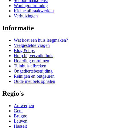
Schoonmaakdienst
Woningontruiming
Kleine afbraakwerken
Verhuizingen
Informatie
Wat kost een huis leegmaken?
Veelgestelde vragen
Blog & tips
Hulp bij vervuild huis
Hoarding opruimen
Tuinhuis afbreken
Ongediertebestrijding
Reinigen en ontgeuren
Oude meubels ophalen
Regio's
Antwerpen
Gent
Brugge
Leuven
Hasselt