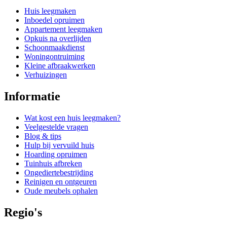
Huis leegmaken
Inboedel opruimen
Appartement leegmaken
Opkuis na overlijden
Schoonmaakdienst
Woningontruiming
Kleine afbraakwerken
Verhuizingen
Informatie
Wat kost een huis leegmaken?
Veelgestelde vragen
Blog & tips
Hulp bij vervuild huis
Hoarding opruimen
Tuinhuis afbreken
Ongediertebestrijding
Reinigen en ontgeuren
Oude meubels ophalen
Regio's