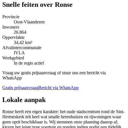
Snelle feiten over
Ronse
Provincie
Oost-Vlaanderen
Inwoners
26.864
Oppervlakte
34,42 km²
Afvalintercommunale
IVLA
Werkgebied
In de regio actief
Vraag uw gratis prijsaanvraag of stuur ons een bericht via
WhatsApp
Gratis prijsaanvraag
Bericht via WhatsApp
Lokale aanpak
Ronse heeft een eigen karakter: het oude stadscentrum rond de Sint-
Hermeskerk telt heel wat smalle herenhuizen en rijwoningen waar
geen oprit beschikbaar is. Wij stemmen onze planning daarop af,
kiezen het juiste type voertuig en regelen indien nodig een tijdelijk