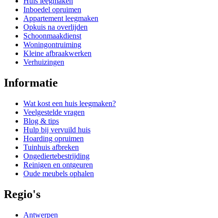
Huis leegmaken
Inboedel opruimen
Appartement leegmaken
Opkuis na overlijden
Schoonmaakdienst
Woningontruiming
Kleine afbraakwerken
Verhuizingen
Informatie
Wat kost een huis leegmaken?
Veelgestelde vragen
Blog & tips
Hulp bij vervuild huis
Hoarding opruimen
Tuinhuis afbreken
Ongediertebestrijding
Reinigen en ontgeuren
Oude meubels ophalen
Regio's
Antwerpen