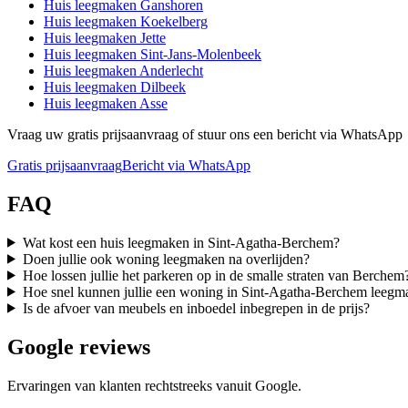
Huis leegmaken
Ganshoren
Huis leegmaken
Koekelberg
Huis leegmaken
Jette
Huis leegmaken
Sint-Jans-Molenbeek
Huis leegmaken
Anderlecht
Huis leegmaken
Dilbeek
Huis leegmaken
Asse
Vraag uw gratis prijsaanvraag of stuur ons een bericht via WhatsApp
Gratis prijsaanvraag
Bericht via WhatsApp
FAQ
Wat kost een huis leegmaken in Sint-Agatha-Berchem?
Doen jullie ook woning leegmaken na overlijden?
Hoe lossen jullie het parkeren op in de smalle straten van Berchem
Hoe snel kunnen jullie een woning in Sint-Agatha-Berchem leegm
Is de afvoer van meubels en inboedel inbegrepen in de prijs?
Google reviews
Ervaringen van klanten rechtstreeks vanuit Google.