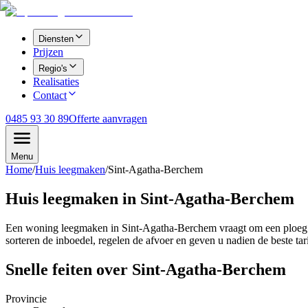
Diensten
Prijzen
Regio's
Realisaties
Contact
0485 93 30 89
Offerte aanvragen
Menu
Home
/
Huis leegmaken
/
Sint-Agatha-Berchem
Huis leegmaken in Sint-Agatha-Berchem
Een woning leegmaken in Sint-Agatha-Berchem vraagt om een ploeg die
sorteren de inboedel, regelen de afvoer en geven u nadien de beste tari
Snelle feiten over
Sint-Agatha-Berchem
Provincie