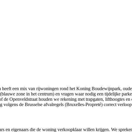
n heeft een mix van rijwoningen rond het Koning Boudewijnpark, ouder
(blauwe zone in het centrum) en vragen waar nodig een tijdelijke park
de Openveldstraat houden we rekening met trapgaten, lifthoogtes en de 
g volgens de Brusselse afvalregels (Bruxelles-Propreté) correct verloop
s en eigenaars die de woning verkoopklaar willen krijgen. We spreke