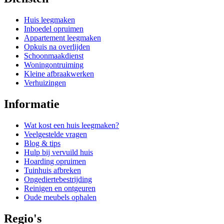
Huis leegmaken
Inboedel opruimen
Appartement leegmaken
Opkuis na overlijden
Schoonmaakdienst
Woningontruiming
Kleine afbraakwerken
Verhuizingen
Informatie
Wat kost een huis leegmaken?
Veelgestelde vragen
Blog & tips
Hulp bij vervuild huis
Hoarding opruimen
Tuinhuis afbreken
Ongediertebestrijding
Reinigen en ontgeuren
Oude meubels ophalen
Regio's