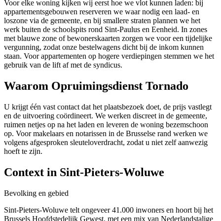
Voor elke woning kijken wij eerst hoe we vlot kunnen laden: bij
appartementsgebouwen reserveren we waar nodig een laad- en
loszone via de gemeente, en bij smallere straten plannen we het
werk buiten de schoolspits rond Sint-Paulus en Eenheid. In zones
met blauwe zone of bewonerskaarten zorgen we voor een tijdelijke
vergunning, zodat onze bestelwagens dicht bij de inkom kunnen
staan. Voor appartementen op hogere verdiepingen stemmen we het
gebruik van de lift af met de syndicus.
Waarom Opruimingsdienst Tornado
U krijgt één vast contact dat het plaatsbezoek doet, de prijs vastlegt
en de uitvoering coördineert. We werken discreet in de gemeente,
ruimen netjes op na het laden en leveren de woning bezemschoon
op. Voor makelaars en notarissen in de Brusselse rand werken we
volgens afgesproken sleuteloverdracht, zodat u niet zelf aanwezig
hoeft te zijn.
Context in
Sint-Pieters-Woluwe
Bevolking en gebied
Sint-Pieters-Woluwe telt ongeveer 41.000 inwoners en hoort bij het
Brussels Hoofdstedelijk Gewest, met een mix van Nederlandstalige