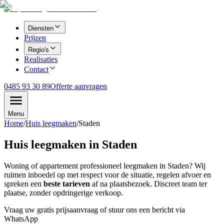
Diensten
Prijzen
Regio's
Realisaties
Contact
0485 93 30 89
Offerte aanvragen
Menu
Home
/
Huis leegmaken
/
Staden
Huis leegmaken in
Staden
Woning of appartement professioneel leegmaken in
Staden
? Wij
ruimen inboedel op met respect voor de situatie, regelen afvoer en
spreken een
beste tarieven
af na plaatsbezoek. Discreet team ter
plaatse, zonder opdringerige verkoop.
Vraag uw gratis prijsaanvraag of stuur ons een bericht via
WhatsApp