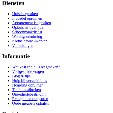
Diensten
Huis leegmaken
Inboedel opruimen
Appartement leegmaken
Opkuis na overlijden
Schoonmaakdienst
Woningontruiming
Kleine afbraakwerken
Verhuizingen
Informatie
Wat kost een huis leegmaken?
Veelgestelde vragen
Blog & tips
Hulp bij vervuild huis
Hoarding opruimen
Tuinhuis afbreken
Ongediertebestrijding
Reinigen en ontgeuren
Oude meubels ophalen