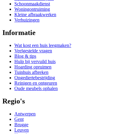
Schoonmaakdienst
Woningontruiming
Kleine afbraakwerken
Verhuizingen
Informatie
Wat kost een huis leegmaken?
Veelgestelde vragen
Blog & tips
Hulp bij vervuild huis
Hoarding opruimen
Tuinhuis afbreken
Ongediertebestrijding
Reinigen en ontgeuren
Oude meubels ophalen
Regio's
Antwerpen
Gent
Brugge
Leuven