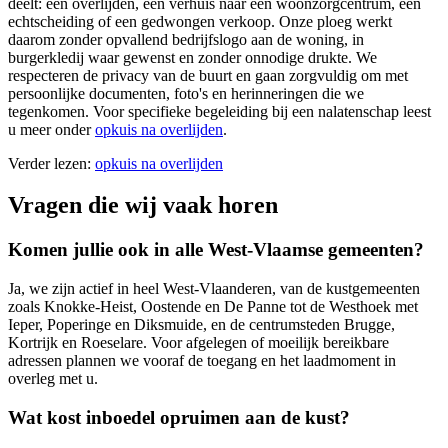
deelt: een overlijden, een verhuis naar een woonzorgcentrum, een
echtscheiding of een gedwongen verkoop. Onze ploeg werkt
daarom zonder opvallend bedrijfslogo aan de woning, in
burgerkledij waar gewenst en zonder onnodige drukte. We
respecteren de privacy van de buurt en gaan zorgvuldig om met
persoonlijke documenten, foto's en herinneringen die we
tegenkomen. Voor specifieke begeleiding bij een nalatenschap leest
u meer onder
opkuis na overlijden
.
Verder lezen:
opkuis na overlijden
Vragen die wij vaak horen
Komen jullie ook in alle West-Vlaamse gemeenten?
Ja, we zijn actief in heel West-Vlaanderen, van de kustgemeenten
zoals Knokke-Heist, Oostende en De Panne tot de Westhoek met
Ieper, Poperinge en Diksmuide, en de centrumsteden Brugge,
Kortrijk en Roeselare. Voor afgelegen of moeilijk bereikbare
adressen plannen we vooraf de toegang en het laadmoment in
overleg met u.
Wat kost inboedel opruimen aan de kust?