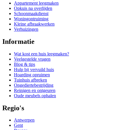
Appartement leegmaken
Opkuis na overlijden
Schoonmaakdienst
Woningontruiming
Kleine afbraakwerken
Verhuizingen
Informatie
Wat kost een huis leegmaken?
Veelgestelde vragen
Blog & tips
Hulp bij vervuild huis
Hoarding opruimen
Tuinhuis afbreken
Ongediertebestrijding
Reinigen en ontgeuren
Oude meubels ophalen
Regio's
Antwerpen
Gent