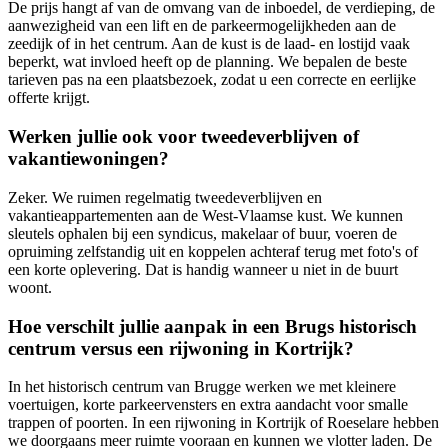
De prijs hangt af van de omvang van de inboedel, de verdieping, de
aanwezigheid van een lift en de parkeermogelijkheden aan de
zeedijk of in het centrum. Aan de kust is de laad- en lostijd vaak
beperkt, wat invloed heeft op de planning. We bepalen de beste
tarieven pas na een plaatsbezoek, zodat u een correcte en eerlijke
offerte krijgt.
Werken jullie ook voor tweedeverblijven of
vakantiewoningen?
Zeker. We ruimen regelmatig tweedeverblijven en
vakantieappartementen aan de West-Vlaamse kust. We kunnen
sleutels ophalen bij een syndicus, makelaar of buur, voeren de
opruiming zelfstandig uit en koppelen achteraf terug met foto's of
een korte oplevering. Dat is handig wanneer u niet in de buurt
woont.
Hoe verschilt jullie aanpak in een Brugs historisch
centrum versus een rijwoning in Kortrijk?
In het historisch centrum van Brugge werken we met kleinere
voertuigen, korte parkeervensters en extra aandacht voor smalle
trappen of poorten. In een rijwoning in Kortrijk of Roeselare hebben
we doorgaans meer ruimte vooraan en kunnen we vlotter laden. De