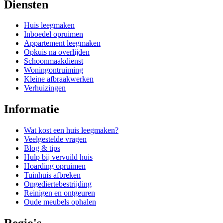
Diensten
Huis leegmaken
Inboedel opruimen
Appartement leegmaken
Opkuis na overlijden
Schoonmaakdienst
Woningontruiming
Kleine afbraakwerken
Verhuizingen
Informatie
Wat kost een huis leegmaken?
Veelgestelde vragen
Blog & tips
Hulp bij vervuild huis
Hoarding opruimen
Tuinhuis afbreken
Ongediertebestrijding
Reinigen en ontgeuren
Oude meubels ophalen