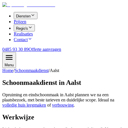
Diensten
Prijzen
Regio's
Realisaties
Contact
0485 93 30 89
Offerte aanvragen
Menu
Home
/
Schoonmaakdienst
/
Aalst
Schoonmaakdienst in
Aalst
Opruiming en eindschoonmaak in
Aalst
plannen we na een
plaatsbezoek, met beste tarieven en duidelijke scope. Ideaal na
volledig huis leegmaken
of
verbouwing
.
Werkwijze