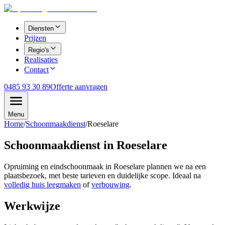
Diensten
Prijzen
Regio's
Realisaties
Contact
0485 93 30 89
Offerte aanvragen
Menu
Home
/
Schoonmaakdienst
/
Roeselare
Schoonmaakdienst in
Roeselare
Opruiming en eindschoonmaak in
Roeselare
plannen we na een
plaatsbezoek, met beste tarieven en duidelijke scope. Ideaal na
volledig huis leegmaken
of
verbouwing
.
Werkwijze