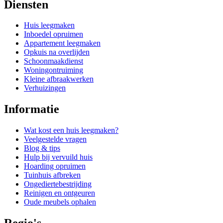
Diensten
Huis leegmaken
Inboedel opruimen
Appartement leegmaken
Opkuis na overlijden
Schoonmaakdienst
Woningontruiming
Kleine afbraakwerken
Verhuizingen
Informatie
Wat kost een huis leegmaken?
Veelgestelde vragen
Blog & tips
Hulp bij vervuild huis
Hoarding opruimen
Tuinhuis afbreken
Ongediertebestrijding
Reinigen en ontgeuren
Oude meubels ophalen