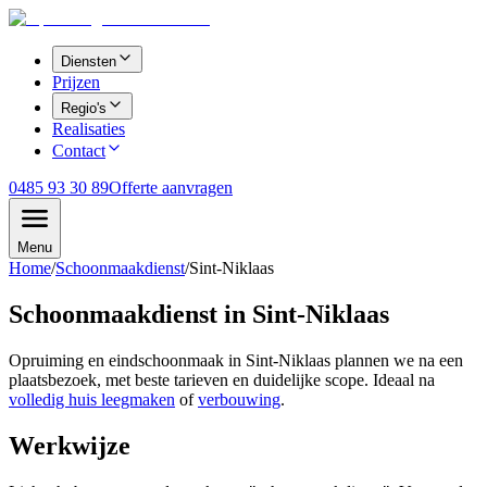
Diensten
Prijzen
Regio's
Realisaties
Contact
0485 93 30 89
Offerte aanvragen
Menu
Home
/
Schoonmaakdienst
/
Sint-Niklaas
Schoonmaakdienst in
Sint-Niklaas
Opruiming en eindschoonmaak in
Sint-Niklaas
plannen we na een
plaatsbezoek, met beste tarieven en duidelijke scope. Ideaal na
volledig huis leegmaken
of
verbouwing
.
Werkwijze