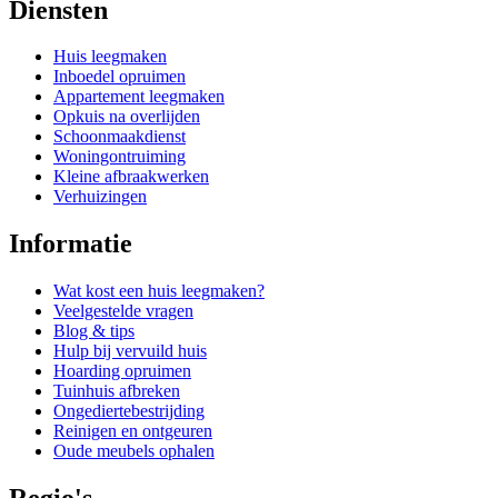
Diensten
Huis leegmaken
Inboedel opruimen
Appartement leegmaken
Opkuis na overlijden
Schoonmaakdienst
Woningontruiming
Kleine afbraakwerken
Verhuizingen
Informatie
Wat kost een huis leegmaken?
Veelgestelde vragen
Blog & tips
Hulp bij vervuild huis
Hoarding opruimen
Tuinhuis afbreken
Ongediertebestrijding
Reinigen en ontgeuren
Oude meubels ophalen