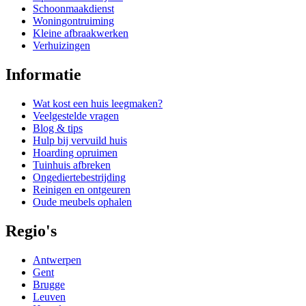
Schoonmaakdienst
Woningontruiming
Kleine afbraakwerken
Verhuizingen
Informatie
Wat kost een huis leegmaken?
Veelgestelde vragen
Blog & tips
Hulp bij vervuild huis
Hoarding opruimen
Tuinhuis afbreken
Ongediertebestrijding
Reinigen en ontgeuren
Oude meubels ophalen
Regio's
Antwerpen
Gent
Brugge
Leuven