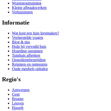
Woningontruiming
Kleine afbraakwerken
Verhuizingen
Informatie
Wat kost een huis leegmaken?
Veelgestelde vragen
Blog & tips
Hulp bij vervuild huis
Hoarding opruimen
Tuinhuis afbreken
Ongediertebestrijding
Reinigen en ontgeuren
Oude meubels ophalen
Regio's
Antwerpen
Gent
Brugge
Leuven
Hasselt