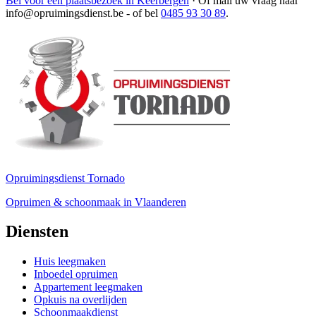
Bel voor een plaatsbezoek in Keerbergen
·
Of mail uw vraag naar
info@opruimingsdienst.be
- of bel
0485 93 30 89
.
Opruimingsdienst Tornado
Opruimen & schoonmaak in Vlaanderen
Diensten
Huis leegmaken
Inboedel opruimen
Appartement leegmaken
Opkuis na overlijden
Schoonmaakdienst