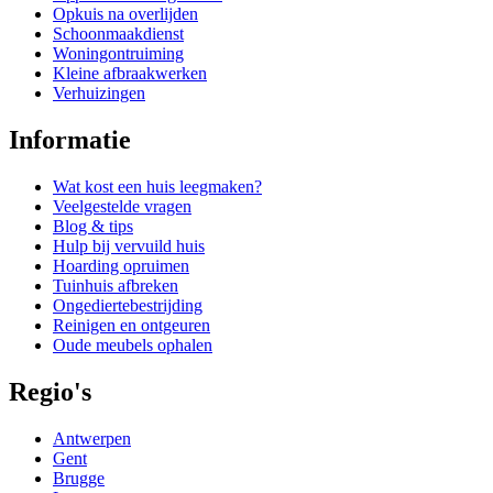
Opkuis na overlijden
Schoonmaakdienst
Woningontruiming
Kleine afbraakwerken
Verhuizingen
Informatie
Wat kost een huis leegmaken?
Veelgestelde vragen
Blog & tips
Hulp bij vervuild huis
Hoarding opruimen
Tuinhuis afbreken
Ongediertebestrijding
Reinigen en ontgeuren
Oude meubels ophalen
Regio's
Antwerpen
Gent
Brugge