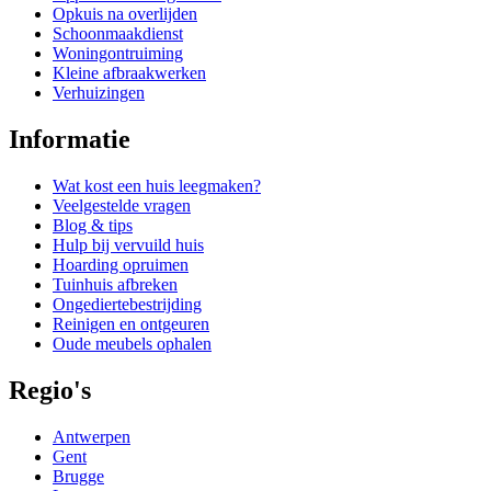
Opkuis na overlijden
Schoonmaakdienst
Woningontruiming
Kleine afbraakwerken
Verhuizingen
Informatie
Wat kost een huis leegmaken?
Veelgestelde vragen
Blog & tips
Hulp bij vervuild huis
Hoarding opruimen
Tuinhuis afbreken
Ongediertebestrijding
Reinigen en ontgeuren
Oude meubels ophalen
Regio's
Antwerpen
Gent
Brugge