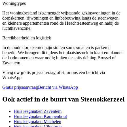
Woningtypes
Het woningbestand is gemengd: vrijstaande gezinswoningen in de
dorpskernen, rijwoningen en lintbebouwing langs de steenwegen,
en kleinere appartementen rond de Haachtsesteenweg en nabij de
luchthavenzone.
Bereikbaarheid en logistiek
In de oude dorpskernen zijn straten soms smal en is parkeren
beperkt. We brengen dit tijdens het plaatsbezoek in kaart en plannen
de laadmomenten waar nodig buiten de spits richting Brussel of
Zaventem.
Vraag uw gratis prijsaanvraag of stuur ons een bericht via
WhatsApp
Gratis prijsaanvraag
Bericht via WhatsApp
Ook actief in de buurt van
Steenokkerzeel
Huis leegmaken
Zaventem
Huis leegmaken
Kampenhout
Huis leegmaken
Machelen
Huis leegmaken
Vilvoorde