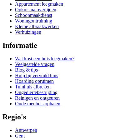
Appartement leegmaken
Opkuis na overlijden
Schoonmaakdienst
Woningontruiming
Kleine afbraakwerken
Verhuizingen
Informatie
Wat kost een huis leegmaken?
Veelgestelde vragen
Blog & tips
Hulp bij vervuild huis
Hoarding opruimen
Tuinhuis afbreken
Ongediertebestrijding
Reinigen en ontgeuren
Oude meubels ophalen
Regio's
Antwerpen
Gent