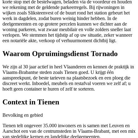
korte stop met de bestelwagen, beladen via de voordeur en houden
we rekening met de geldende parkeerregels. Bij rijwoningen in
wijken zoals Sliksteenvest of de buurt rond het station gebeurt het
werk in dagdelen, zodat buren weinig hinder hebben. In de
deelgemeenten en op grotere percelen kunnen we dichter aan de
woning parkeren, wat zwaar meubilair en volle zolders sneller laat
verlopen. We stemmen het tijdstip af op uw situatie, zeker wanneer
een notariële akte, verkoop of verhuurmoment dichtbij ligt.
Waarom Opruimingsdienst Tornado
We zijn al 30 jaar actief in heel Vlaanderen en kennen de praktijk in
Vlaams-Brabantse steden zoals Tienen goed. U krijgt één
aanspreekpunt, de beste tarieven na plaatsbezoek en een ploeg die
discreet werkt. Inboedel, meubels en restafval voeren we zelf af; u
hoeft geen container te huren of zelf te sorteren.
Context in
Tienen
Bevolking en gebied
Tienen telt ongeveer 35.000 inwoners en is samen met Leuven en
Aarschot een van de centrumsteden in Vlaams-Brabant, met een mix
van stedelijke kernen en landelijke deelgemeenten.