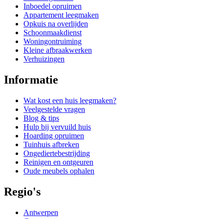
Inboedel opruimen
Appartement leegmaken
Opkuis na overlijden
Schoonmaakdienst
Woningontruiming
Kleine afbraakwerken
Verhuizingen
Informatie
Wat kost een huis leegmaken?
Veelgestelde vragen
Blog & tips
Hulp bij vervuild huis
Hoarding opruimen
Tuinhuis afbreken
Ongediertebestrijding
Reinigen en ontgeuren
Oude meubels ophalen
Regio's
Antwerpen