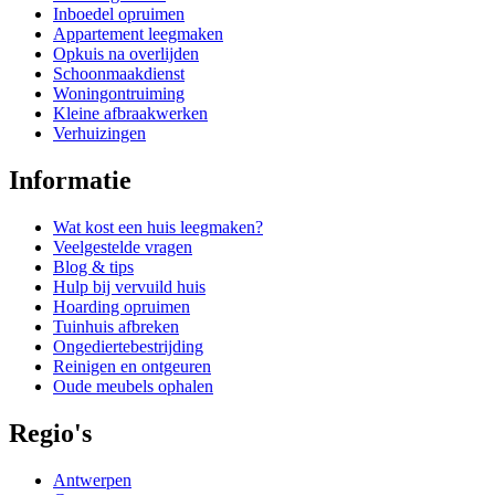
Inboedel opruimen
Appartement leegmaken
Opkuis na overlijden
Schoonmaakdienst
Woningontruiming
Kleine afbraakwerken
Verhuizingen
Informatie
Wat kost een huis leegmaken?
Veelgestelde vragen
Blog & tips
Hulp bij vervuild huis
Hoarding opruimen
Tuinhuis afbreken
Ongediertebestrijding
Reinigen en ontgeuren
Oude meubels ophalen
Regio's
Antwerpen