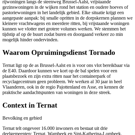
rijwoningen langs de steenweg Brussel-Aalst, vrijstaande
gezinswoningen in de wijken rond het station en oudere hoeves of
pastoriewoningen in het landelijk gebied. Elke situatie krijgt een
aangepaste aanpak: bij smalle opritten in de dorpskernen plannen we
kleinere vrachtwagens en meerdere ritten, bij vrijstaande woningen
kunnen we vlotter met grotere volumes werken. We stemmen het
tijdstip af op de buurt zodat buren en doorgaand verkeer zo min
mogelijk hinder ondervinden.
Waarom Opruimingsdienst Tornado
Ternat ligt op de as Brussel-Aalst en is voor ons vlot bereikbaar via
de E40. Daardoor kunnen we kort op de bal spelen voor een
plaatsbezoek en zijn extra ritten naar het containerpark of
recyclagecentrum geen probleem. We werken al 30 jaar in heel
Vlaanderen, ook in de regio Pajottenland en Asse, en kennen de
praktische aandachtspunten van woningen in deze streek.
Context in
Ternat
Bevolking en gebied
Ternat telt ongeveer 16.000 inwoners en bestaat uit drie
deelgemeenten: Ternat, Wambeek en Sint-Katherina-Lombeek.